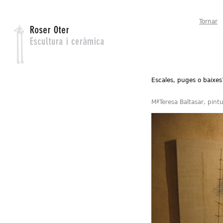
Jump to navigation
Tornar
Escales, puges o baixes
MªTeresa Baltasar, pint